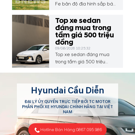
Fe bản độ địa hình sắp bán
ở Việt Nam
Top xe sedan
đáng mua trong
tầm giá 500 triệu
đồng
09/08/2026 10:25:32
Top xe sedan đáng mua
trong tầm giá 500 triệu
đồng
Hyundai Cầu Diễn
ĐẠI LÝ ỦY QUYỀN TRỰC TIẾP BỞI TC MOTOR
PHÂN PHỐI XE HYUNDAI CHÍNH HÃNG TẠI VIỆT
NAM
Hotline Bán Hàng:
0867.095.986