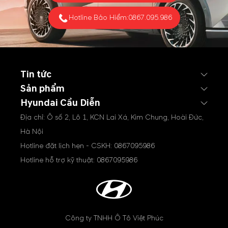
Hotline Bảo Hiểm:
0867.095.986
Tin tức
Sản phẩm
Hyundai Cầu Diễn
Địa chỉ: Ô số 2, Lô 1, KCN Lai Xá, Kim Chung, Hoài Đức,
Hà Nội
Hotline đặt lịch hẹn - CSKH:
0867095986
Hotline hỗ trợ kỹ thuật:
0867095986
Công ty TNHH Ô Tô Việt Phúc