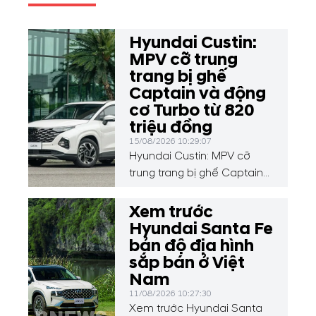
Hyundai Custin:
MPV cỡ trung
trang bị ghế
Captain và động
cơ Turbo từ 820
triệu đồng
15/08/2026 10:29:07
Hyundai Custin: MPV cỡ
trung trang bị ghế Captain
và động cơ Turbo từ 820
triệu đồng
Xem trước
Hyundai Santa Fe
bản độ địa hình
sắp bán ở Việt
Nam
11/08/2026 10:27:30
Xem trước Hyundai Santa