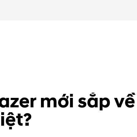
azer mới sắp về
iệt?