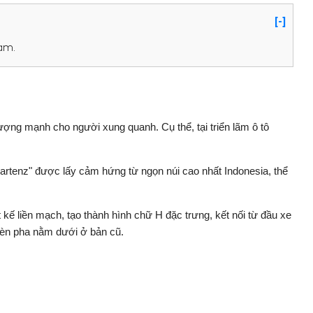
[-]
am.
ượng mạnh cho người xung quanh. Cụ thể, tại triển lãm ô tô
Cartenz" được lấy cảm hứng từ ngọn núi cao nhất Indonesia, thể
 kế liền mạch, tạo thành hình chữ H đặc trưng, kết nối từ đầu xe
 đèn pha nằm dưới ở bản cũ.