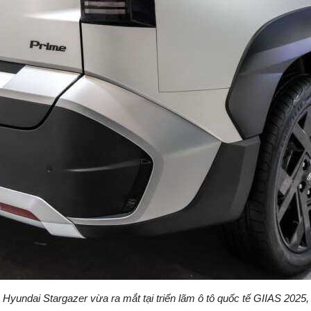
Hyundai Stargazer vừa ra mắt tại triển lãm ô tô quốc tế GIIAS 2025,