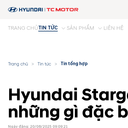
TIN TỨC
TRANG CHỦ
SẢN PHẨM
LIÊN HỆ
Tin tổng hợp
Trang chủ
>
Tin tức
>
Hyundai Starg
những gì đặc b
Ngày đăng: 20/08/2025 09:09:21