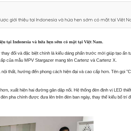
ợc giới thiệu tại Indonesia và hứa hẹn sớm có mặt tại Việt N
iệu tại Indonesia và hứa hẹn sớm có mặt tại Việt Nam.
hay đổi và đặc biệt chính là kiểu dáng phấn trước mới giúp tạo ấn t
g cấp của mẫu MPV Stargazer mang tên Cartenz và Cartenz X.
 nội thất, hướng đến phong cách hiện đại và cao cấp hơn. Tên gọi "
hơn, xuất hiện hai đường gân dập nổi. Hệ thống đèn định vị LED thiết
 đèn pha chính được đưa lên trên đèn ban ngày, thay thế kiểu bố trí