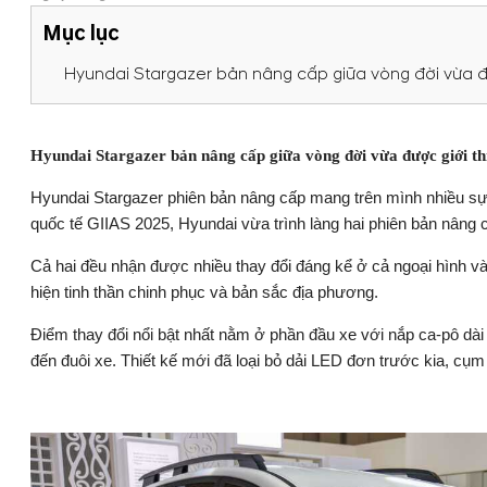
Mục lục
Hyundai Stargazer bản nâng cấp giữa vòng đời vừa đư
Hyundai Stargazer bản nâng cấp giữa vòng đời vừa được giới th
Hyundai Stargazer phiên bản nâng cấp mang trên mình nhiều sự t
quốc tế GIIAS 2025, Hyundai vừa trình làng hai phiên bản nân
Cả hai đều nhận được nhiều thay đổi đáng kể ở cả ngoại hình và
hiện tinh thần chinh phục và bản sắc địa phương.
Điểm thay đổi nổi bật nhất nằm ở phần đầu xe với nắp ca-pô dài 
đến đuôi xe. Thiết kế mới đã loại bỏ dải LED đơn trước kia, cụm