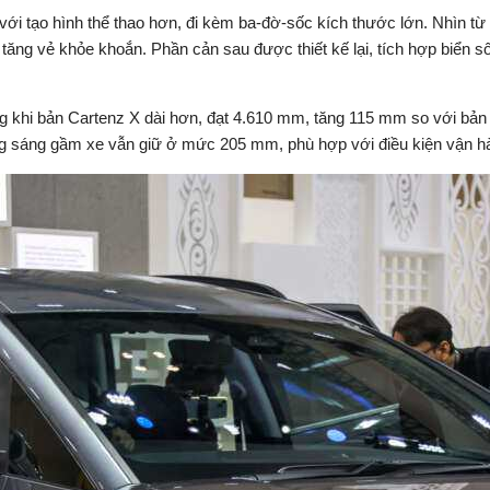
X với tạo hình thể thao hơn, đi kèm ba-đờ-sốc kích thước lớn. Nhìn
tăng vẻ khỏe khoắn. Phần cản sau được thiết kế lại, tích hợp biển số
ng khi bản Cartenz X dài hơn, đạt 4.610 mm, tăng 115 mm so với bản
ng sáng gầm xe vẫn giữ ở mức 205 mm, phù hợp với điều kiện vận hà