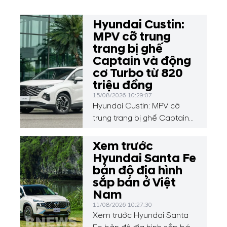
Hyundai Custin:
MPV cỡ trung
trang bị ghế
Captain và động
cơ Turbo từ 820
triệu đồng
15/08/2026 10:29:07
Hyundai Custin: MPV cỡ
trung trang bị ghế Captain
và động cơ Turbo từ 820
triệu đồng
Xem trước
Hyundai Santa Fe
bản độ địa hình
sắp bán ở Việt
Nam
11/08/2026 10:27:30
Xem trước Hyundai Santa