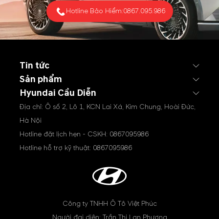
Hotline Bảo Hiểm:
0867.095.986
Tin tức
Sản phẩm
Hyundai Cầu Diễn
Địa chỉ: Ô số 2, Lô 1, KCN Lai Xá, Kim Chung, Hoài Đức,
Hà Nội
Hotline đặt lịch hẹn - CSKH:
0867095986
Hotline hỗ trợ kỹ thuật:
0867095986
Công ty TNHH Ô Tô Việt Phúc
Người đại diện: Trần Thị Lan Phương