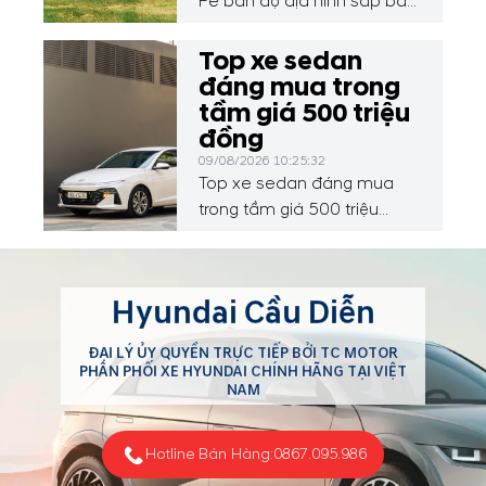
Fe bản độ địa hình sắp bán
ở Việt Nam
Top xe sedan
đáng mua trong
tầm giá 500 triệu
đồng
09/08/2026 10:25:32
Top xe sedan đáng mua
trong tầm giá 500 triệu
đồng
Hyundai Cầu Diễn
ĐẠI LÝ ỦY QUYỀN TRỰC TIẾP BỞI TC MOTOR
PHÂN PHỐI XE HYUNDAI CHÍNH HÃNG TẠI VIỆT
NAM
Hotline Bán Hàng:
0867.095.986