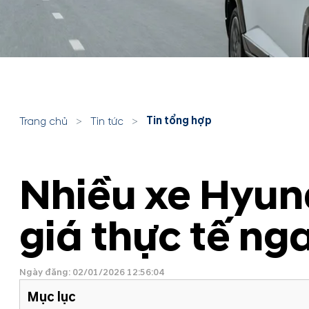
Tin tổng hợp
Trang chủ
>
Tin tức
>
Nhiều xe Hyun
giá thực tế n
Ngày đăng: 02/01/2026 12:56:04
Mục lục