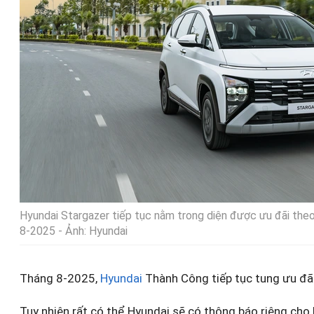
Hyundai Stargazer tiếp tục nằm trong diện được ưu đãi the
8-2025 - Ảnh: Hyundai
Tháng 8-2025,
Hyundai
Thành Công tiếp tục tung ưu đãi
Tuy nhiên rất có thể Hyundai sẽ có thông báo riêng cho