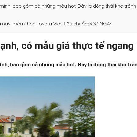
ình, bao gồm cả những mẫu hot. Đây là động thái khó tránh kh
giữa nay 'mềm' hơn Toyota Vios tiêu chuẩnĐỌC NGAY
ạnh, có mẫu giá thực tế ngang
ình, bao gồm cả những mẫu hot. Đây là động thái khó tránh