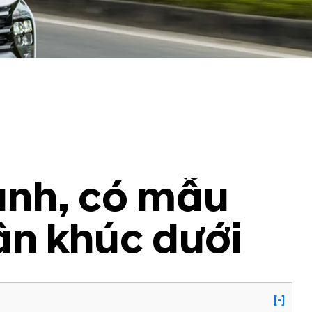
ạnh, có mẫu
ân khúc dưới
[-]