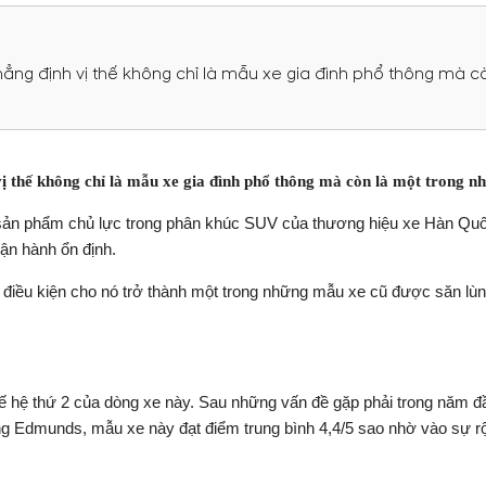
khẳng định vị thế không chỉ là mẫu xe gia đình phổ thông mà c
vị thế không chỉ là mẫu xe gia đình phổ thông mà còn là một trong n
 sản phẩm chủ lực trong phân khúc SUV của thương hiệu xe Hàn Quố
ận hành ổn định.
o điều kiện cho nó trở thành một trong những mẫu xe cũ được săn lù
 hệ thứ 2 của dòng xe này. Sau những vấn đề gặp phải trong năm đầ
ếng Edmunds, mẫu xe này đạt điểm trung bình 4,4/5 sao nhờ vào sự rộn