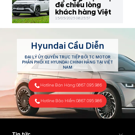
để chiều lòng
khách hàng Việt
15/05/2025 08:25:57
Hyundai Cầu Diễn
ĐẠI LÝ ỦY QUYỀN TRỰC TIẾP BỞI TC MOTOR
PHÂN PHỐI XE HYUNDAI CHÍNH HÃNG TẠI VIỆT
NAM
Hotline Bán Hàng:
0867.095.986
Hotline Bảo Hiểm:
0867.095.986
Tin tức