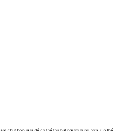
hăm chút hơn nữa để có thể thu hút người dùng hơn. Có thể