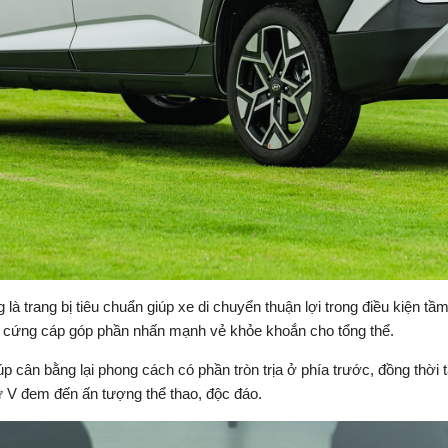
à trang bị tiêu chuẩn giúp xe di chuyển thuận lợi trong điều kiện tầ
ám cứng cáp góp phần nhấn mạnh vẻ khỏe khoắn cho tổng thể.
iúp cân bằng lại phong cách có phần tròn trịa ở phía trước, đồng th
ữ V đem đến ấn tượng thể thao, độc đáo.