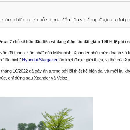
ọn làm chiếc xe 7 chỗ sở hữu đầu tiên và đang được ưu đãi gi
c xe 7 chỗ sở hữu đầu tiên và đang được ưu đãi giảm 100% lệ phí tr
u vốn đã thành “sân nhà” của Mitsubishi Xpander nhờ mức doanh số lu
à “tân binh”
Hyundai Stargazer
lần lượt được giới thiệu, vị thế của Xp
háng 10/2022 đã gây ấn tượng bởi lối thiết kế hiện đại và mới lạ, khô
úc, chỉ đứng sau Xpander và Veloz.