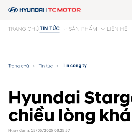
TIN TỨC
TRANG CHỦ
SẢN PHẨM
LIÊN HỆ
Tin công ty
Trang chủ
>
Tin tức
>
Hyundai Starga
chiều lòng khá
Ngày đăng: 15/05/2025 08:25:57