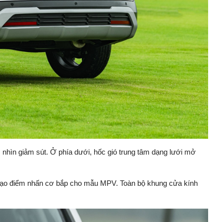
m nhìn giảm sút. Ở phía dưới, hốc gió trung tâm dạng lưới mở
ời tạo điểm nhấn cơ bắp cho mẫu MPV. Toàn bộ khung cửa kính