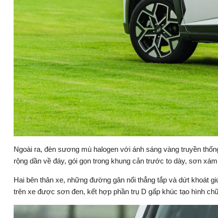
Ngoài ra, đèn sương mù halogen với ánh sáng vàng truyền thống l
rộng dần về đáy, gói gọn trong khung cản trước to dày, sơn x
Hai bên thân xe, những đường gân nổi thẳng tắp và dứt khoát g
trên xe được sơn đen, kết hợp phần trụ D gấp khúc tạo hình ch