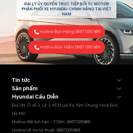
ĐẠI LÝ ỦY QUYỀN TRỰC TIẾP BỞI TC MOTOR
PHÂN PHỐI XE HYUNDAI CHÍNH HÃNG TẠI VIỆT
NAM
Hotline Bán Hàng:
0867.095.986
Hotline Bảo Hiểm:
0867.095.986
Tin tức
Sản phẩm
Hyundai Cầu Diễn
Địa chỉ: Ô số 2, Lô 1, KCN Lai Xá, Kim Chung, Hoài Đức,
Hà Nội
Hotline đặt lịch hẹn - CSKH:
0867095986
Hotline hỗ trợ kỹ thuật:
0867095986