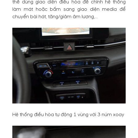
thể dùng giao diện điều hòa để chỉnh hệ thống
làm mát hoặc bấm sang giao diện media để
chuyển bài hát, tăng/giảm âm lượng,...
Hệ thống điều hòa tự động 1 vùng với 3 núm xoay