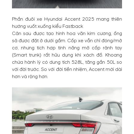
Phần đuôi xe Hyundai Accent 2025 mang thiên
hướng vuốt xuống kiểu Fastback
Cản sau được tạo hình hoa văn kim cương, ống
sả được đặt ở dưới gầm. Cốp xe vẫn chỉ đóng/mở
cơ, nhưng tích hợp tính năng mở cốp rảnh tay
(Smart trunk) rất hữu dụng khi xách đồ. Khoang
chứa hành lý có dung tích 528L, tăng gần 50L so
với đời trước. So với đời tiền nhiệm, Accent mới dài
hơn và rộng hơn.