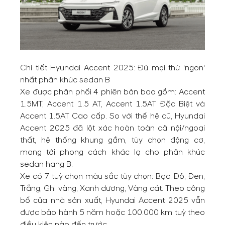
Chi tiết Hyundai Accent 2025: Đủ mọi thứ 'ngon'
nhất phân khúc sedan B
Xe được phân phối 4 phiên bản bao gồm: Accent
1.5MT, Accent 1.5 AT, Accent 1.5AT Đặc Biệt và
Accent 1.5AT Cao cấp. So với thế hệ cũ, Hyundai
Accent 2025 đã lột xác hoàn toàn cả nội/ngoại
thất, hệ thống khung gầm, tùy chọn động cơ,
mang tới phong cách khác lạ cho phân khúc
sedan hạng B.
Xe có 7 tuỳ chọn màu sắc tùy chọn: Bạc, Đỏ, Đen,
Trắng, Ghi vàng, Xanh dương, Vàng cát. Theo công
bố của nhà sản xuất, Hyundai Accent 2025 vẫn
được bảo hành 5 năm hoặc 100.000 km tuỳ theo
điều kiện nào đến trước.