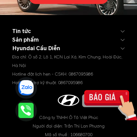
Tin tức
Sản phẩm
Hyundai Cầu Diễn
Địa chỉ: Ô số 2, Lô 1, KCN Lai Xá, Kim Chung, Hoài Đức,
Hà Nội
Hotline đặt lịch hẹn - CSKH:
0867095986
Hotline hỗ trợ kỹ thuật:
0867095986
Công ty TNHH Ô Tô Việt Phúc
Người đại diện: Trần Thị Lan Phương
Mã số thuế : 106680700