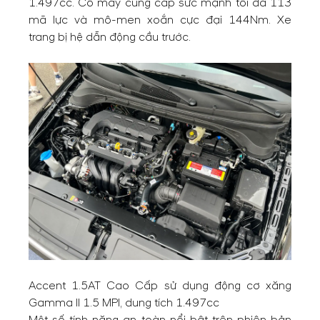
1.497cc. Cỗ máy cung cấp sức mạnh tối đa 113
mã lực và mô-men xoắn cực đại 144Nm. Xe
trang bị hệ dẫn động cầu trước.
Accent 1.5AT Cao Cấp sử dụng động cơ xăng
Gamma II 1.5 MPI, dung tích 1.497cc
Một số tính năng an toàn nổi bật trên phiên bản