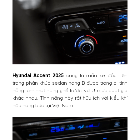
Hyundai Accent 2025
cũng là mẫu xe đầu tiên
trong phân khúc sedan hạng B được trang bị tính
năng làm mát hàng ghế trước, với 3 mức quạt gió
khác nhau. Tính năng này rất hữu ích với kiểu khí
hậu nóng bức tại Việt Nam.