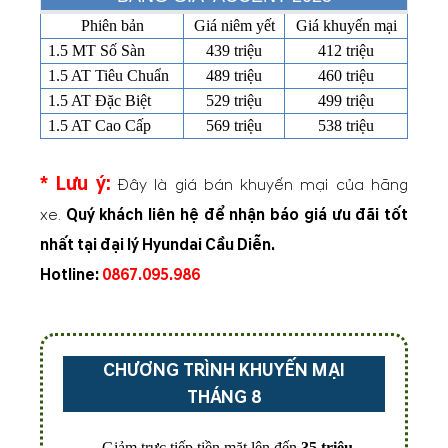
Phiên bản
Giá niêm yết
Giá khuyến mại
1.5 MT Số Sàn
439 triệu
412 triệu
1.5 AT Tiêu Chuẩn
489 triệu
460 triệu
1.5 AT Đặc Biệt
529 triệu
499 triệu
1.5 AT Cao Cấp
569 triệu
538 triệu
* Lưu ý:
Đây là giá bán khuyến mại của hãng
xe.
Quý khách liên hệ để nhận báo giá ưu đãi tốt
nhất tại đại lý Hyundai Cầu Diễn.
Hotline:
0867.095.986
CHƯƠNG TRÌNH KHUYẾN MẠI
THÁNG 8
- Giảm trực tiếp tiền mặt lên đến
35 triệu