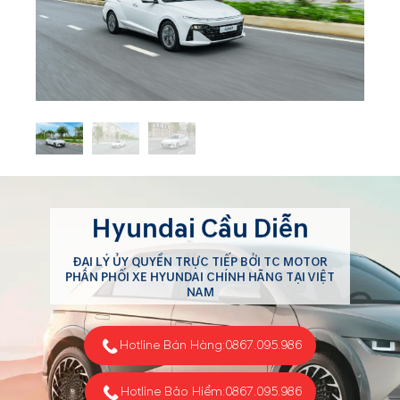
Hyundai Cầu Diễn
ĐẠI LÝ ỦY QUYỀN TRỰC TIẾP BỞI TC MOTOR
PHÂN PHỐI XE HYUNDAI CHÍNH HÃNG TẠI VIỆT
NAM
Hotline Bán Hàng:
0867.095.986
Hotline Bảo Hiểm:
0867.095.986