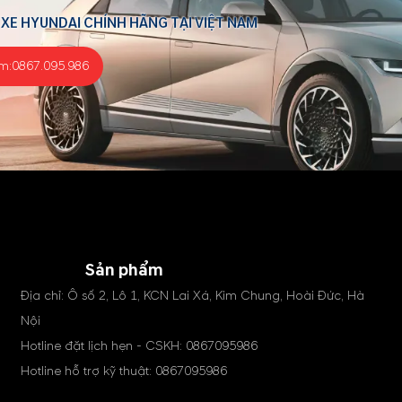
 XE HYUNDAI CHÍNH HÃNG TẠI VIỆT NAM
m:
0867.095.986
Sản phẩm
Địa chỉ: Ô số 2, Lô 1, KCN Lai Xá, Kim Chung, Hoài Đức, Hà
Nội
Hotline đặt lịch hẹn - CSKH:
0867095986
Hotline hỗ trợ kỹ thuật:
0867095986