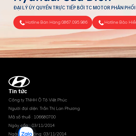
ĐẠI LÝ ỦY QUYỀN TRỰC TIẾP BỞI TC MOTOR PHÂN PHỐI
Hotline Bán Hàng:
0867.095.986
Hotline Bảo Hiể
Tin tức
Công ty TNHH Ô Tô Việt Phúc
Người đại diện: Trần Thị Lan Phương
Mã số thuế : 106680700
Ngày cấp : 03/11/2014
Ngày hoạt động: 03/11/2014