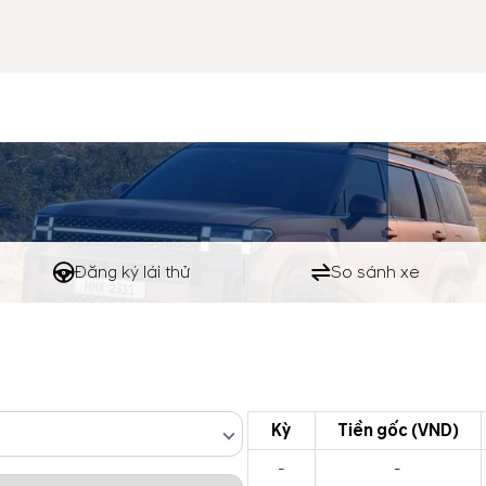
Đăng ký lái thử
So sánh xe
Kỳ
Tiền gốc (VND)
-
-