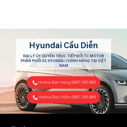
Hyundai Cầu Diễn
ĐẠI LÝ ỦY QUYỀN TRỰC TIẾP BỞI TC MOTOR
PHÂN PHỐI XE HYUNDAI CHÍNH HÃNG TẠI VIỆT
NAM
Hotline Bán Hàng:
0867.095.986
Hotline Bảo Hiểm:
0867.095.986